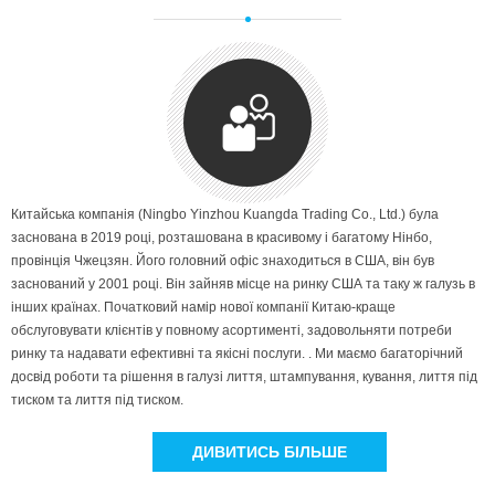
Китайська компанія (Ningbo Yinzhou Kuangda Trading Co., Ltd.) була
заснована в 2019 році, розташована в красивому і багатому Нінбо,
провінція Чжецзян. Його головний офіс знаходиться в США, він був
заснований у 2001 році. Він зайняв місце на ринку США та таку ж галузь в
інших країнах. Початковий намір нової компанії Китаю-краще
обслуговувати клієнтів у повному асортименті, задовольняти потреби
ринку та надавати ефективні та якісні послуги. . Ми маємо багаторічний
досвід роботи та рішення в галузі лиття, штампування, кування, лиття під
тиском та лиття під тиском.
ДИВИТИСЬ БІЛЬШЕ