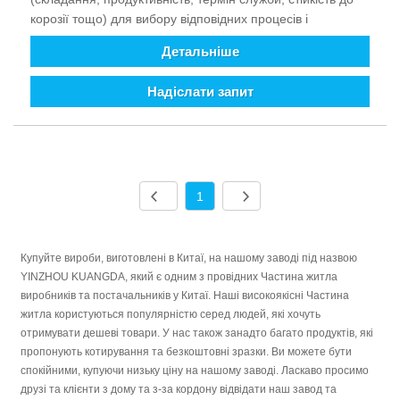
корозії тощо) для вибору відповідних процесів і
матеріалів (в основному використовується ливарний
Детальніше
алюмінієвий сплав). В іншому випадку виробництво та
обробка базуються на специфікації замовника. Ми
Надіслати запит
спеціалізуємося на виробництві незапатентованих
продуктів і не маємо власного бренду. Наразі ми
постачаємо допоміжні машини та обладнання лише
вітчизняним та іноземним клієнтам. Ми з нетерпінням
чекаємо нових запитів і співпраця з новими клієнтами,
щоб стати довгостроковим партнерством.
1
Купуйте вироби, виготовлені в Китаї, на нашому заводі під назвою
YINZHOU KUANGDA, який є одним з провідних Частина житла
виробників та постачальників у Китаї. Наші високоякісні Частина
житла користуються популярністю серед людей, які хочуть
отримувати дешеві товари. У нас також занадто багато продуктів, які
пропонують котирування та безкоштовні зразки. Ви можете бути
спокійними, купуючи низьку ціну на нашому заводі. Ласкаво просимо
друзі та клієнти з дому та з-за кордону відвідати наш завод та