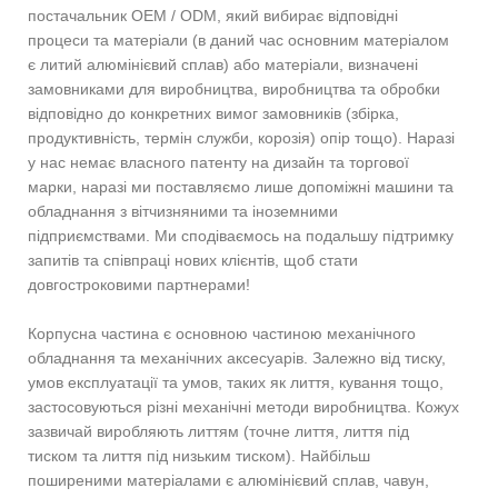
постачальник OEM / ODM, який вибирає відповідні
процеси та матеріали (в даний час основним матеріалом
є литий алюмінієвий сплав) або матеріали, визначені
замовниками для виробництва, виробництва та обробки
відповідно до конкретних вимог замовників (збірка,
продуктивність, термін служби, корозія) опір тощо). Наразі
у нас немає власного патенту на дизайн та торгової
марки, наразі ми поставляємо лише допоміжні машини та
обладнання з вітчизняними та іноземними
підприємствами. Ми сподіваємось на подальшу підтримку
запитів та співпраці нових клієнтів, щоб стати
довгостроковими партнерами!
Корпусна частина є основною частиною механічного
обладнання та механічних аксесуарів. Залежно від тиску,
умов експлуатації та умов, таких як лиття, кування тощо,
застосовуються різні механічні методи виробництва. Кожух
зазвичай виробляють литтям (точне лиття, лиття під
тиском та лиття під низьким тиском). Найбільш
поширеними матеріалами є алюмінієвий сплав, чавун,